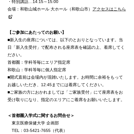
・特別講話…14:15～15:00
会場：和歌山城ホール 大ホール（和歌山市）
アクセスはこちら
【ご参加にあたってのお願い】
■新入生の座席については、以下のとおりとなっています。当
日「新入生受付」で配布される座席表を確認の上、着席してく
ださい。
首都圏：学科等毎にエリア指定席
和歌山：学科等毎に個人指定席
■開式直前は会場内が混雑いたします。お時間に余裕をもって
お越しいただき、12:45までには着席してください。
■ご家族の方におかれましては「ご家族受付」にて座席表をお
受け取りになり、指定のエリアにご着席をお願いいたします。
＜首都圏入学式に関するお問合せ＞
東京医療保健大学 企画部
TEL：03-5421-7655（代表）