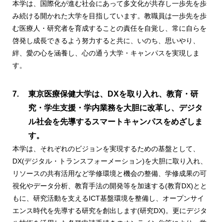
本学は、国際化が進む社会にあって多文化が共存し一歩先を歩
み続ける開かれた大学を目指しています。教職員は一歩先を歩
む医療人・研究者を育成することの責任を自覚し、常に自らを
啓発し成長できるよう努力すると共に、いのち、思いやり、
絆、愛の心を涵養し、心の通う大学・キャンパスを実現しま
す。
東京医療保健大学は、DXを取り入れ、教育・研
究・学生支援・学内業務を大胆に改革し、デジタ
ル社会を先導するスマートキャンパスをめざしま
す。
本学は、それぞれのビジョンを実現するための基盤として、
DX(デジタル・トランスフォーメーション)を大胆に取り入れ、
リソースの共有活用など学修環境と機会の整備、学修成果の可
視化やデータ分析、教育手法の開発等を加速する(教育DX)とと
もに、研究活動を支えるICT基盤環境を整備し、オープンサイ
エンス時代を先導する研究を創出します(研究DX)。更にデジタ