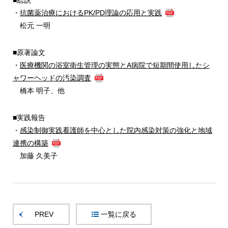
・
抗菌薬治療におけるPK/PD理論の応用と実践
松元 一明
■原著論文
・
医療機関の浴室衛生管理の実態とA病院で短期間使用したシ
ャワーヘッドの汚染調査
橋本 明子、他
■実践報告
・
感染制御実践看護師を中心とした院内感染対策の強化と地域
連携の構築
加藤 久美子
PREV
一覧に戻る