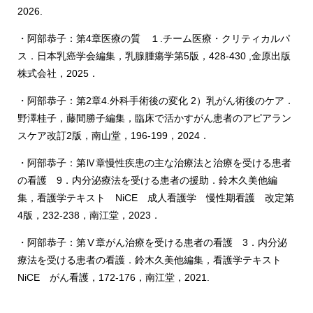
2026.
・阿部恭子：第4章医療の質 １.チーム医療・クリティカルパ
ス．日本乳癌学会編集，乳腺腫瘍学第5版，428-430 ,金原出版
株式会社，2025．
・阿部恭子：第2章4.外科手術後の変化 2）乳がん術後のケア．
野澤桂子，藤間勝子編集，臨床で活かすがん患者のアピアラン
スケア改訂2版，南山堂，196-199，2024．
・阿部恭子：第Ⅳ章慢性疾患の主な治療法と治療を受ける患者
の看護 9．内分泌療法を受ける患者の援助．鈴木久美他編
集，看護学テキスト NiCE 成人看護学 慢性期看護 改定第
4版，232-238，南江堂，2023．
・阿部恭子：第Ⅴ章がん治療を受ける患者の看護 3．内分泌
療法を受ける患者の看護．鈴木久美他編集，看護学テキスト
NiCE がん看護，172-176，南江堂，2021.