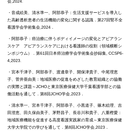
会,2024.
・音成絵美、清水準一、阿部恭子：生活支援サービスを導入し
た高齢透析患者の生活機能の変化に関する認識．第27回腎不全
看護学会学術集会,2024．
・阿部恭子：癌治療に伴うボディイメージの変化とアピアラン
スケア アピアランスケアにおける看護師の役割（領域横断シ
ンポジウム）．第61回日本癌治療学会学術集会抄録集, CCSP6-
4,2023.
・宮本千津子、阿部恭子、渡邊章子、開保津貴子、中尾理恵
子、菅井亜由美：地域医療の促進をめざした教育組織との協働
の実際と課題～JCHOと東京医療保健大学千葉看護学部との協
働活動を通して．第8回JCHO学会,2023．
・清水準一、宮本千津子、阿部恭子、小黒道子、篠木絵理、吉
田澄恵、田久保由美子、茅野昌子、長谷川和貴子、八重樫愛：
地域医療機能を促進する高度看護実践家の育成～東京医療保健
大学大学院での学びを通して．第8回JCHO学会,2023．