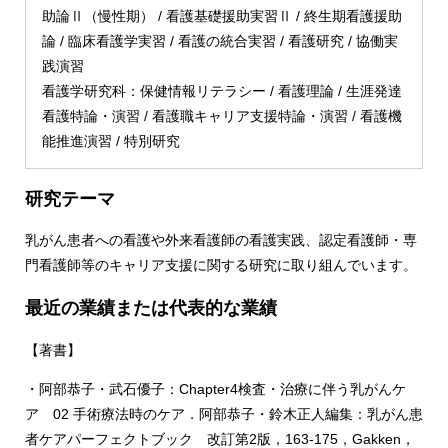
助論Ⅱ（慢性期） / 看護基礎援助実習Ⅱ / 終生期看護援助
論 / 臨床看護学実習 / 看護の統合実習 / 看護研究 / 協働実
践演習
看護学研究科：保健情報リテラシー / 看護理論 / 生涯発達
看護特論・演習 / 看護職キャリア支援特論・演習 / 看護機
能推進演習 / 特別研究
研究テーマ
乳がん患者への看護や外来看護師の看護実践、認定看護師・専
門看護師等のキャリア支援に関する研究に取り組んでいます。
最近の業績または代表的な業績
【著書】
・阿部恭子・武石優子：Chapter4検査・治療に伴う乳がんケ
ア 02 手術療法時のケア．阿部恭子・鈴木正人編集：乳がん患
者ケアパーフェクトブック 改訂第2版，163-175，Gakken，