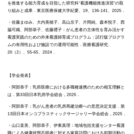
を推進する能力育成を目指した研究科“看護機能推進演習”の取
り組みと成果．東京医療保健大学紀要、19、136-141、2025．
・佐藤まゆみ、大内美穂子、高山京子、片岡純、森本悦子、西
脇可織、阿部恭子、佐藤禮子：がん患者の主体性を育み活かす
看護実践のための外来看護師育成プログラム：試行版プログラ
ムの有用性および施設での運用可能性．医療看護研究、
20（2）、55‐65、2024．
【学会発表】
・阿部恭子：乳癌医療における多職種連携のための相互理解と
は．第33回日本乳癌学会総会，2025．
・阿部恭子：乳がん患者の乳房再建治療への意思決定支援．第
13回日本オンコプラスティックサージャリー学会総会，2025．
・山口直美、阿部恭子、伊東真理：地域包括支援センター看護
職による健康状態不明者に対する家庭訪問における初期活動の