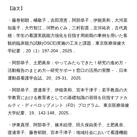
【論文】
・藤巻郁朗，橘敬子，吉田澄恵，阿部恭子，伊能美和，大河原
知嘉子，大竹智江，河野めぐみ，三村彩貴，京河祐衣，古代真
穂：学生の看護実践能力強化を目指す周術期の事例を用いた客
観的臨床能力試験(OSCE)実施の工夫と課題．東京医療保健大
学紀要 ，20（1）197‐204，2025．
・阿部恭子、土肥眞奈：やってみたらできた！研究の進め方・
活動報告のまとめ方―研究サポート窓口の活用の実際－．日本
運動器看護学会誌、20、29-31、2025.
・阿部恭子、渡邊章子、伊能美和、宮本千津子：若手教員の大
学教育における教育者としての基礎知識の習得を目指すファカ
ルティ・ディベロップメント（FD）プログラム、東京医療保健
大学紀要、19、142-148、2025．
・伊東真理、阿部恭子、篠木絵理、田久保由美子、土肥眞奈、
渡邊章子、藤巻郁朗、宮本千津子：地域社会において看護機能