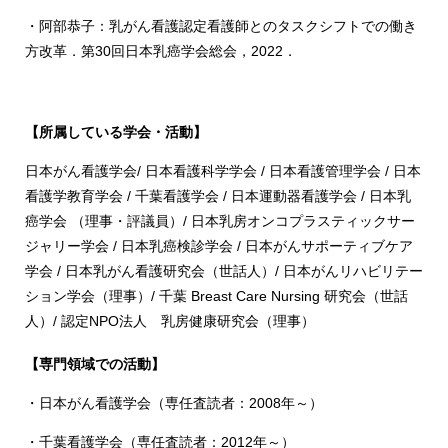
・阿部恭子：乳がん看護認定看護師とのタスクシフトでの働き
方改革．第30回日本乳癌学会総会，2022．
【所属している学会・活動】
日本がん看護学会/ 日本看護科学学会 / 日本看護管理学会 / 日本
看護学教育学会 / 千葉看護学会 / 日本運動器看護学会 / 日本乳
癌学会 （理事・評議員）/ 日本乳房オンコプラスティックサー
ジャリー学会 / 日本乳癌検診学会 / 日本がんサポーティブケア
学会 / 日本乳がん看護研究会（世話人）/ 日本がんリハビリテー
ション学会（理事）/ 千葉 Breast Care Nursing 研究会（世話
人）/ 認定NPO法人 乳房健康研究会（理事）
【専門領域での活動】
・日本がん看護学会（専任査読者：2008年～）
・千葉看護学会（専任査読者：2012年～）