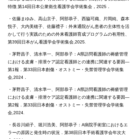
特徴.第14回日本公衆衛生看護学会学術集会，2025．
・佐藤まゆみ、高山京子、阿部恭子、西脇可織、片岡純、森本
悦子、大内美穂子、佐藤禮子：外来通院がん患者の主体性を活
かして行う実践のための外来看護師育成プログラムの有用性、
第39回日本がん看護学会学術集会,2025.
・茅野昌子、清水準一、阿部恭子：A県訪問看護師の褥瘡管理
における皮膚・排泄ケア認定看護師との連携に関連する要因―
第1報．第33回日本創傷・オストミー・失禁管理学会学術集
会,2024．
・茅野昌子、清水準一、阿部恭子：A県訪問看護師の褥瘡管理
における皮膚・排泄ケア認定看護師との連携に関連する要因―
第2報．第33回日本創傷・オストミー・失禁管理学会学術集
会,2024.
・長谷川絹子、堀川浩美、阿部恭子：A病院手術室におけるエ
ラーの原因と発生時の状況．第38回日本手術看護学会年次大