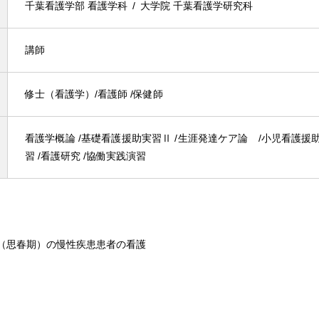
千葉看護学部 看護学科
大学院 千葉看護学研究科
講師
修士（看護学）/看護師 /保健師
看護学概論 /基礎看護援助実習Ⅱ /生涯発達ケア論 /小児看護援助
習 /看護研究 /協働実践演習
期（思春期）の慢性疾患患者の看護​