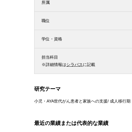
所属
職位
学位・資格
担当科目
※詳細情報は
シラバス
に記載
研究テーマ
小児・AYA世代がん患者と家族への支援​/ 成人移行
最近の業績または代表的な業績