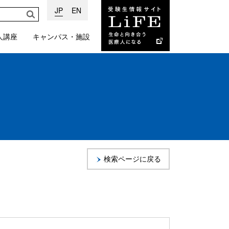
JP
EN
人講座
キャンパス・施設
受験生情報サイト
Life：生命と向き合
う医療人になる
検索ページに戻る