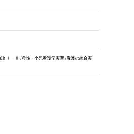
論 Ⅰ・Ⅱ /母性・小児看護学実習 /看護の統合実