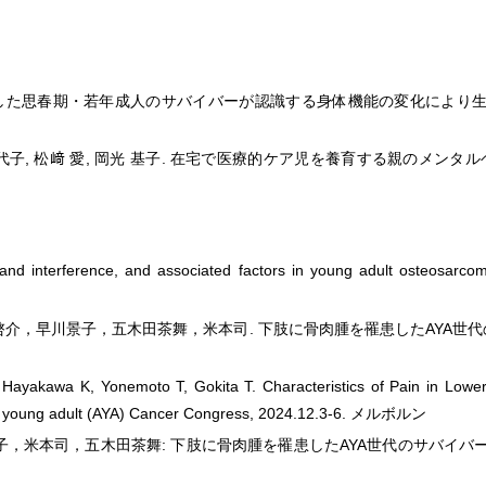
た思春期・若年成人のサバイバーが認識する身体機能の変化により生じた生活
鈴木 嘉代子, 松﨑 愛, 岡光 基子. 在宅で医療的ケア児を養育する親の
nd interference, and associated factors in young adult osteosarcoma
介，早川景子，五木田茶舞，米本司. 下肢に骨肉腫を罹患したAYA世代
Hayakawa K, Yonemoto T, Gokita T. Characteristics of Pain in Lower 
nd young adult (AYA) Cancer Congress, 2024.12.3-6. メルボルン
米本司，五木田茶舞: 下肢に骨肉腫を罹患したAYA世代のサバイバーの